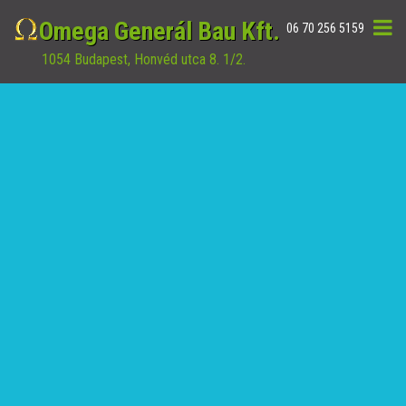
Omega Generál Bau Kft.
06 70 256 5159
1054 Budapest, Honvéd utca 8. 1/2.