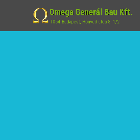
Omega Generál Bau Kft.
1054 Budapest, Honvéd utca 8. 1/2.