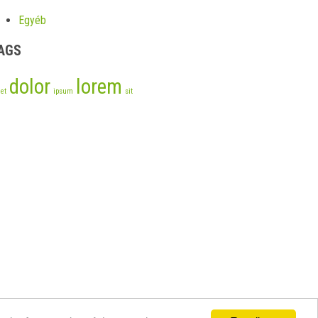
Egyéb
AGS
dolor
lorem
et
ipsum
sit